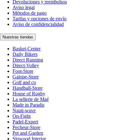
Devoluciones y reembolsos
Aviso legal
Métodos de pago
Tarifas y opciones de envío
Aviso de confidencialidad
Nuestras tiendas
Basket-Center
Daily Bikers
Direct Running
Direct-Volley
Foot-Store
Galope-Store
Golf and co
Handball-Store
House of Rugby
La sellerie de Maé
Made in Paradis
Nauti-wave
On-Fight
Padel-Expert
Pecheur-Store
Pet and Garden
Slowood Interior