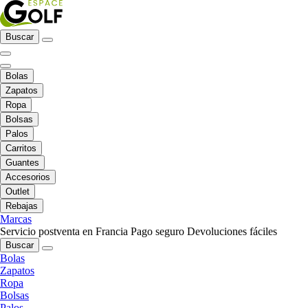
Buscar
Bolas
Zapatos
Ropa
Bolsas
Palos
Carritos
Guantes
Accesorios
Outlet
Rebajas
Marcas
Servicio postventa en Francia
Pago seguro
Devoluciones fáciles
Buscar
Bolas
Zapatos
Ropa
Bolsas
Palos