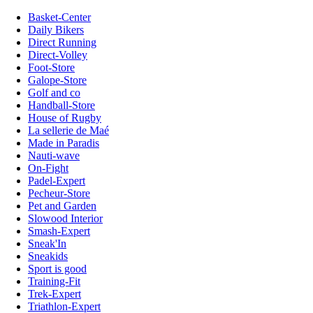
Basket-Center
Daily Bikers
Direct Running
Direct-Volley
Foot-Store
Galope-Store
Golf and co
Handball-Store
House of Rugby
La sellerie de Maé
Made in Paradis
Nauti-wave
On-Fight
Padel-Expert
Pecheur-Store
Pet and Garden
Slowood Interior
Smash-Expert
Sneak'In
Sneakids
Sport is good
Training-Fit
Trek-Expert
Triathlon-Expert