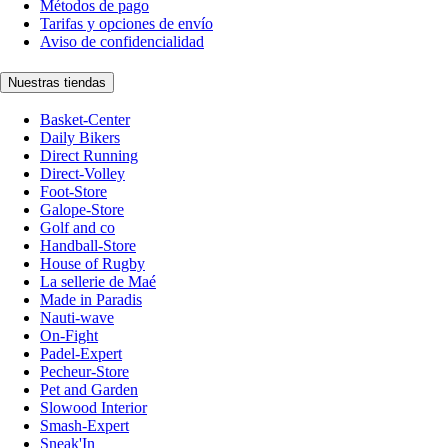
Métodos de pago
Tarifas y opciones de envío
Aviso de confidencialidad
Nuestras tiendas
Basket-Center
Daily Bikers
Direct Running
Direct-Volley
Foot-Store
Galope-Store
Golf and co
Handball-Store
House of Rugby
La sellerie de Maé
Made in Paradis
Nauti-wave
On-Fight
Padel-Expert
Pecheur-Store
Pet and Garden
Slowood Interior
Smash-Expert
Sneak'In