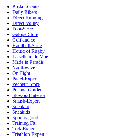
Basket-Center
Daily Bikers
Direct Running
Direct-Volley
Foot-Store
Galope-Store
Golf and co
Handball-Store
House of Rugby
La sellerie de Maé
Made in Paradis
Nauti-wave
On-Fight
Padel-Expert
Pecheur-Store
Pet and Garden
Slowood Interior
Smash-Expert
Sneak'In
Sneakids
Sport is good
Training-Fit
Trek-Expert
Triathlon-Expert