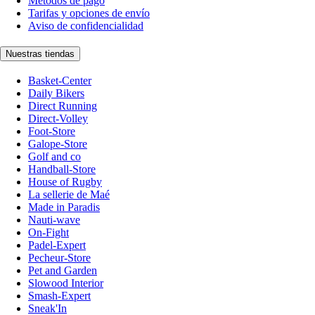
Métodos de pago
Tarifas y opciones de envío
Aviso de confidencialidad
Nuestras tiendas
Basket-Center
Daily Bikers
Direct Running
Direct-Volley
Foot-Store
Galope-Store
Golf and co
Handball-Store
House of Rugby
La sellerie de Maé
Made in Paradis
Nauti-wave
On-Fight
Padel-Expert
Pecheur-Store
Pet and Garden
Slowood Interior
Smash-Expert
Sneak'In