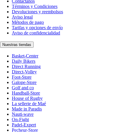
Contáctanos
Términos y Condiciones
Devoluciones y reembolsos
Aviso legal
Métodos de pago
Tarifas y opciones de envío
Aviso de confidencialidad
Nuestras tiendas
Basket-Center
Daily Bikers
Direct Running
Direct-Volley
Foot-Store
Galope-Store
Golf and co
Handball-Store
House of Rugby
La sellerie de Maé
Made in Paradis
Nauti-wave
On-Fight
Padel-Expert
Pecheur-Store