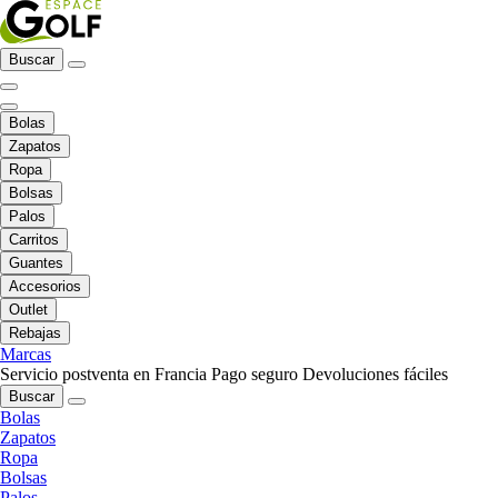
Buscar
Bolas
Zapatos
Ropa
Bolsas
Palos
Carritos
Guantes
Accesorios
Outlet
Rebajas
Marcas
Servicio postventa en Francia
Pago seguro
Devoluciones fáciles
Buscar
Bolas
Zapatos
Ropa
Bolsas
Palos