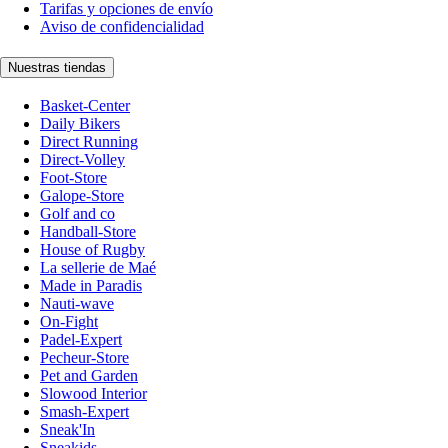
Tarifas y opciones de envío
Aviso de confidencialidad
Nuestras tiendas
Basket-Center
Daily Bikers
Direct Running
Direct-Volley
Foot-Store
Galope-Store
Golf and co
Handball-Store
House of Rugby
La sellerie de Maé
Made in Paradis
Nauti-wave
On-Fight
Padel-Expert
Pecheur-Store
Pet and Garden
Slowood Interior
Smash-Expert
Sneak'In
Sneakids