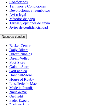
Contáctanos
Términos y Condiciones
Devoluciones y reembolsos
Aviso legal
Métodos de pago
Tarifas y opciones de envío
Aviso de confidencialidad
Nuestras tiendas
Basket-Center
Daily Bikers
Direct Running
Direct-Volley
Foot-Store
Galope-Store
Golf and co
Handball-Store
House of Rugby
La sellerie de Maé
Made in Paradis
Nauti-wave
On-Fight
Padel-Expert
Pecheur-Store