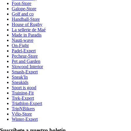
Foot-Store
Galope-Store
Golf and co
Handball-Store
House of Rugby
La sellerie de Maé
Made in Paradis
Nauti-wave
On-Fight
Padel-Expert
Pecheur-Store
Pet and Garden
Slowood Interior
Smash-Expert
Sneak'In
Sneakids
Sport is good
Training-Fit
Trek-Expert
Triathlon-Expert
TripNBikers
Vélo-Store
Winter-Expert
Suscríbete a nuestro boletín