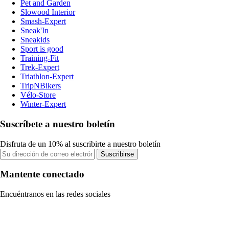
Pet and Garden
Slowood Interior
Smash-Expert
Sneak'In
Sneakids
Sport is good
Training-Fit
Trek-Expert
Triathlon-Expert
TripNBikers
Vélo-Store
Winter-Expert
Suscríbete a nuestro boletín
Disfruta de un 10% al suscribirte a nuestro boletín
Suscribirse
Mantente conectado
Encuéntranos en las redes sociales