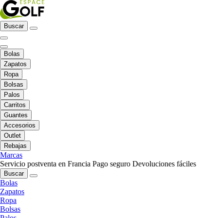
Buscar
Bolas
Zapatos
Ropa
Bolsas
Palos
Carritos
Guantes
Accesorios
Outlet
Rebajas
Marcas
Servicio postventa en Francia
Pago seguro
Devoluciones fáciles
Buscar
Bolas
Zapatos
Ropa
Bolsas
Palos