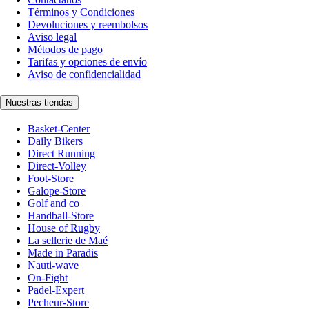
Términos y Condiciones
Devoluciones y reembolsos
Aviso legal
Métodos de pago
Tarifas y opciones de envío
Aviso de confidencialidad
Nuestras tiendas
Basket-Center
Daily Bikers
Direct Running
Direct-Volley
Foot-Store
Galope-Store
Golf and co
Handball-Store
House of Rugby
La sellerie de Maé
Made in Paradis
Nauti-wave
On-Fight
Padel-Expert
Pecheur-Store